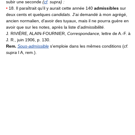
subir une seconde
(
cf
. supra) :
•
18. Il paraîtrait qu'il y aurait cette année 140
admissibles
sur
deux cents et quelques
candidats.
J'ai demandé à mon agrégé,
ancien normalien, d'avoir des tuyaux, mais il ne pourra guère en
avoir que sur les notes, après la liste d'
admissibilité.
J. RIVIÈRE, ALAIN-FOURNIER,
Correspondance,
lettre de A.-F. à
J. R., juin 1906, p. 130.
Rem.
Sous-admissible
s'emploie dans les mêmes conditions (
cf.
supra
I A, rem.).