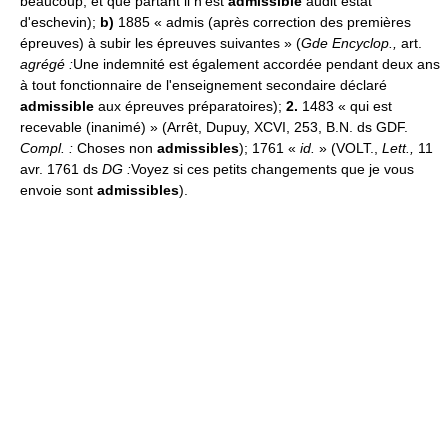
beaucoup, et que partant il n'est
admissible
audit estat
d'eschevin);
b)
1885 « admis (après correction des premières
épreuves) à subir les épreuves suivantes » (
Gde Encyclop.,
art.
agrégé :
Une indemnité est également accordée pendant deux ans
à tout fonctionnaire de l'enseignement secondaire déclaré
admissible
aux épreuves préparatoires);
2.
1483 « qui est
recevable (inanimé) » (Arrêt, Dupuy, XCVI, 253, B.N. ds GDF.
Compl. :
Choses non
admissibles
); 1761 «
id.
» (VOLT.,
Lett.,
11
avr. 1761 ds
DG :
Voyez si ces petits changements que je vous
envoie sont
admissibles
).