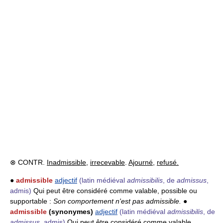
⊗ CONTR.
Inadmissible
,
irrecevable
.
Ajourné
,
refusé.
●
admissible
adjectif
(latin médiéval
admissibilis
, de
admissus
,
admis)
Qui peut être considéré comme valable, possible ou
supportable :
Son comportement n'est pas admissible.
●
admissible
(synonymes)
adjectif
(latin médiéval
admissibilis
, de
admissus
, admis)
Qui peut être considéré comme valable,