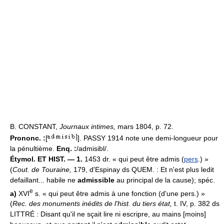
B. CONSTANT,
Journaux intimes,
mars 1804, p. 72.
Prononc. :
[
]. PASSY 1914 note une demi-longueur pour
la pénultième.
Enq. :
/admisibl/.
Étymol. ET HIST. — 1.
1453 dr. « qui peut être admis (
pers
.) »
(
Cout. de Touraine,
179, d'Espinay ds QUEM. : Et n'est plus ledit
defaillant... habile ne
admissible
au principal de la cause); spéc.
e
a)
XVI
s. « qui peut être admis à une fonction (d'une pers.) »
(
Rec. des monuments inédits de l'hist. du tiers état,
t. IV, p. 382 ds
LITTRÉ : Disant qu'il ne sçait lire ni escripre, au mains [moins]