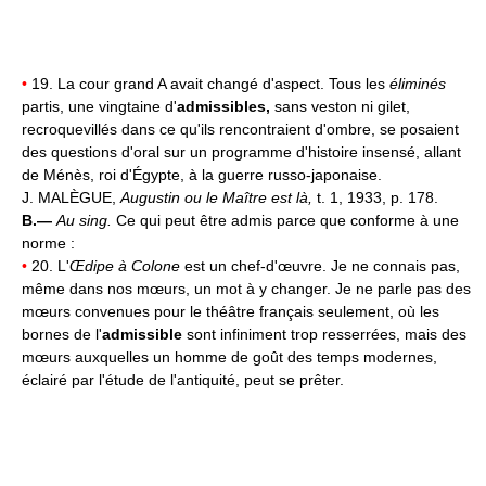
•
19. La cour grand A avait changé d'aspect. Tous les
éliminés
partis, une vingtaine d'
admissibles,
sans veston ni gilet,
recroquevillés dans ce qu'ils rencontraient d'ombre, se posaient
des questions d'oral sur un programme d'histoire insensé, allant
de Ménès, roi d'Égypte, à la guerre russo-japonaise.
J. MALÈGUE,
Augustin ou le Maître est là,
t. 1, 1933, p. 178.
B.—
Au sing.
Ce qui peut être admis parce que conforme à une
norme :
•
20. L'
Œdipe à Colone
est un chef-d'œuvre. Je ne connais pas,
même dans nos mœurs, un mot à y changer. Je ne parle pas des
mœurs convenues pour le théâtre français seulement, où les
bornes de l'
admissible
sont infiniment trop resserrées, mais des
mœurs auxquelles un homme de goût des temps modernes,
éclairé par l'étude de l'antiquité, peut se prêter.