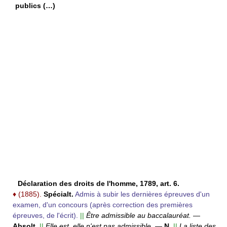
publics (…)
Déclaration des droits de l'homme, 1789, art. 6.
♦
(1885).
Spécialt.
Admis à subir les dernières épreuves d'un
examen, d'un concours (après correction des premières
épreuves, de l'écrit).
||
Être admissible au baccalauréat.
—
Absolt.
||
Elle est, elle n'est pas admissible.
—
N.
||
La liste des