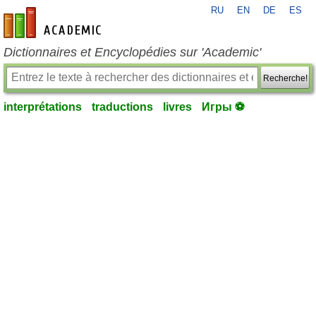
RU
EN
DE
ES
fr-academic.com
Dictionnaires et Encyclopédies sur 'Academic'
Recherche!
interprétations
traductions
livres
Игры ⚽