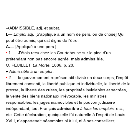
⇒ADMISSIBLE, adj. et subst.
I.—
Emploi adj.
[S'applique à un nom de pers. ou de chose] Qui
peut être admis, qui est digne de l'être.
A.—
[Appliqué à une pers.] :
•
1. ... J'étais reçu chez les Courteheuse sur le pied d'un
prétendant non pas encore
agréé,
mais
admissible.
O. FEUILLET,
La Morte,
1886, p. 28.
♦
Admissible à un emploi
:
•
2. ... le gouvernement représentatif divisé en deux corps, l'impôt
librement consenti, la liberté publique et individuelle, la liberté de la
presse, la liberté des cultes, les propriétés inviolables et sacrées,
la vente des biens nationaux irrévocable, les ministres
responsables, les juges inamovibles et le pouvoir judiciaire
indépendant, tout Français
admissible
à tous les emplois,
etc.,
etc. Cette déclaration, quoiqu'elle fût naturelle à l'esprit de Louis
XVIII, n'appartenait néanmoins ni à lui, ni à ses conseillers; ...