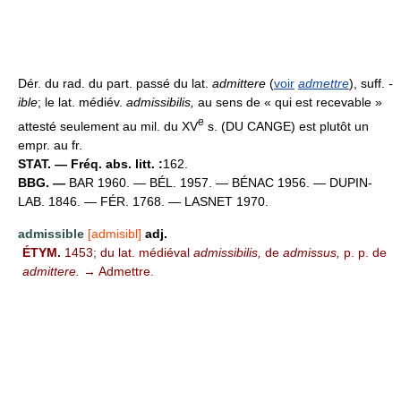
Dér. du rad. du part. passé du lat.
admittere
(
voir
admettre
), suff.
-
ible
; le lat. médiév.
admissibilis,
au sens de « qui est recevable »
e
attesté seulement au mil. du XV
s. (DU CANGE) est plutôt un
empr. au fr.
STAT. — Fréq. abs. litt. :
162.
BBG. —
BAR 1960. — BÉL. 1957. — BÉNAC 1956. — DUPIN-
LAB. 1846. — FÉR. 1768. — LASNET 1970.
admissible
[admisibl]
adj.
ÉTYM.
1453; du lat. médiéval
admissibilis,
de
admissus,
p. p. de
admittere.
→ Admettre.