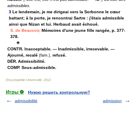
admissibles.
3
Le lendemain, je me dirigeai vers la Sorbonne le cœur
battant; à la porte, je rencontrai Sartre : j'étais admissible
ainsi que Nizan et lui. Herbaud avait échoué.
S. de Beauvoir,
Mémoires d'une jeune fille rangée, p. 377-
378.
❖
CONTR.
Inacceptable. — Inadmissible, irrecevable. —
Ajourné, recalé
(fam.),
refusé.
DÉR.
Admissibilité.
COMP.
Sous-admissible.
Encyclopédie Universelle
.
2012
.
Игры ⚽
Нужно решить контрольную?
admissibilité
admission