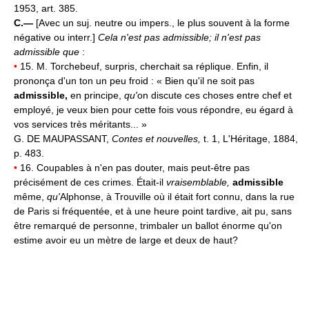
1953, art. 385.
C.—
[Avec un suj. neutre ou impers., le plus souvent à la forme
négative ou interr.]
Cela n'est pas admissible; il n'est pas
admissible que
:
•
15. M. Torchebeuf, surpris, cherchait sa réplique. Enfin, il
prononça d'un ton un peu froid : « Bien qu'il ne soit pas
admissible,
en principe,
qu'
on discute ces choses entre chef et
employé, je veux bien pour cette fois vous répondre, eu égard à
vos services très méritants... »
G. DE MAUPASSANT,
Contes et nouvelles,
t. 1, L'Héritage, 1884,
p. 483.
•
16. Coupables à n'en pas douter, mais peut-être pas
précisément de ces crimes. Était-il
vraisemblable,
admissible
même,
qu'
Alphonse, à Trouville où il était fort connu, dans la rue
de Paris si fréquentée, et à une heure point tardive, ait pu, sans
être remarqué de personne, trimbaler un ballot énorme qu'on
estime avoir eu un mètre de large et deux de haut?